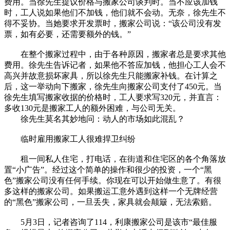
费用。当徐先生提议价格与搬家公司谈判时。当不应该加钱
时，工人说如果他们不加钱，他们就不会动。无奈，徐先生不
得不妥协。当她要求开发票时，搬家公司说：“该公司没有发
票，如有必要，还需要额外的钱。”
在整个搬家过程中，由于各种原因，搬家者总是要求其他
费用。徐先生告诉记者，如果他不答应加钱，他担心工人会不
高兴并故意损坏家具，所以徐先生只能搬家补钱。在计算之
后，这一举动向下搬家，徐先生向搬家公司支付了450元。当
徐先生填写搬家收据的价格时，工人要求写320元，并直言：
多收130元是搬家工人的额外困难，与公司无关。
徐先生莫名其妙地问：动人的市场如此混乱？
临时雇用搬家工人很难捍卫纠纷
租一间私人住宅，打电话，在街道和住宅区的各个角落放
置“小广告”。经过这个简单的操作和很少的投资，一个“黑
色”搬家公司没有任何手续。你现在可以开始做生意了。有很
多这样的搬家公司。如果搬运工意外遇到这样一个无牌经营
的“黑色”搬家公司，一旦丢失，家具就会颠簸，无法索赔。
5月3日，记者咨询了114，利康搬家公司是该市“最佳服