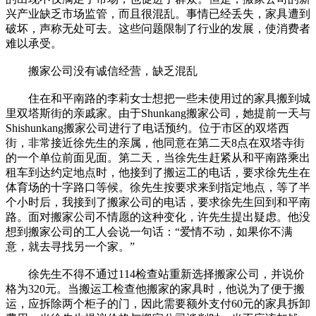
兴产业缺乏市场监管，而且很混乱。事情已经丢失，家具遭到
破坏，声称无处可去。这些问题限制了行业的发展，使消费者
难以承受。
搬家公司没有诚信经营，缺乏混乱
住在和平南路的李莉女士想把一些未使用过的家具搬到城
里双塔斯街的亲戚家。由于Shunkang搬家公司，她提前一天与
Shishunkang搬家公司进行了电话预约。位于市区的双塔西
街，非常接近徐先生的亲属，他同意在第二天8点在双塔寺街
的一个单位前面见面。第二天，当徐先生赶紧从和平南路乘出
租车到达约定地点时，他接到了搬运工的电话，要求徐先生在
体育场的十字路口等候。徐先生按要求来到指定地点，等了半
个小时后，我接到了搬家公司的电话，要求徐先生回到和平南
路。面对搬家公司不情愿的这种变化，许先生提出疑虑。他没
想到搬家公司的工人会说一句话：“爱情不动，如果你不满
意，就去寻找另一个家。”
徐先生不得不通过114检查站重新选择搬家公司，并说价
格为320元。当搬运工检查他搬家的家具时，他说为了便于搬
运，应拆除两个柜子的门，因此需要额外支付60元的家具拆卸