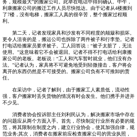
务，规模最大”的搬家公司。此举在电话中得到确认。中午，
利康搬家公司的搬迁工作人员尽快抵达。由于记者从4楼搬到
了7楼，没有电梯，搬家工人真的很辛苦，整个搬家过程顺
利。
第二天，记者发现家具和沙发有不同程度的颠簸和损坏。
更令人沮丧的是，搬运公司也拆除了两件被子和行李垫。记者
打电话给搬家员要求被子。工人回答说：“被子太脏了，无法
使用。”这意味着它不会被退回。记者不得不打电话给利康搬
家公司的老板。老板说：“工人和汽车暂时就业，他们没有办
法。”记者认为，家具将不可避免地受到轻微撞击，客户将会
离开的东西仍然是不可接受的。搬家公司负有不可推卸的责
任。
在采访中，记者了解到，由于搬家工人素质低，流动性
强，客户搬家时丢失货物的情况有时会发生。他们携手并进并
不少见。
消费者协会投诉部主任刘利民认为，解决搬家市场中存在
的问题应从两个方面入手。首先，尽快制定行业所有必要的规
范，将其限制在制度之内，建立行业协会，使其加强自律，规
范业务;其次，消费者在搬家前应检查搬家公司的营业执照，