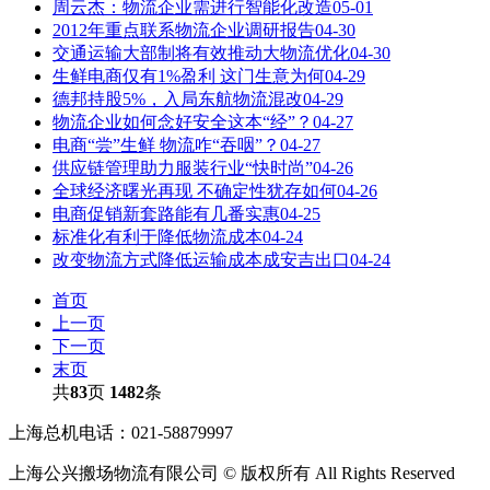
周云杰：物流企业需进行智能化改造
05-01
2012年重点联系物流企业调研报告
04-30
交通运输大部制将有效推动大物流优化
04-30
生鲜电商仅有1%盈利 这门生意为何
04-29
德邦持股5%，入局东航物流混改
04-29
物流企业如何念好安全这本“经”？
04-27
电商“尝”生鲜 物流咋“吞咽”？
04-27
供应链管理助力服装行业“快时尚”
04-26
全球经济曙光再现 不确定性犹存如何
04-26
电商促销新套路能有几番实惠
04-25
标准化有利于降低物流成本
04-24
改变物流方式降低运输成本成安吉出口
04-24
首页
上一页
下一页
末页
共
83
页
1482
条
上海总机电话：021-58879997
上海公兴搬场物流有限公司 © 版权所有 All Rights Reserved