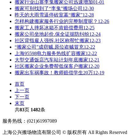
搬家行业山寨李鬼搬家公司迅速增加
01-01
搬家可别找到了“李鬼”搬场公司
12-30
昨天的大雨雪逼停砖室墓“搬家”
12-28
怎样构建搬家服务行业的完整制度呢？
12-26
搬家工人摔坏冰箱不肯赔偿费用
12-25
搬家公司坐地起价.保全证据防纠纷
12-24
社区背指雇人强拆.社区称帮忙搬家
12-23
“搬家公司”成窃贼.原位盗贼冒充
12-22
上海95598电力服务热线扩容搬家
12-22
大型交通饭店汽车站计划年底搬家
12-21
社区搬家企业免费帮低保客户搬家
12-20
搬家出车祸事故！教师赔偿学生20万
12-19
首页
上一页
下一页
末页
共
83
页
1482
条
服务热线：(021)61997089
上海公兴搬场物流有限公司 © 版权所有 All Rights Reserved