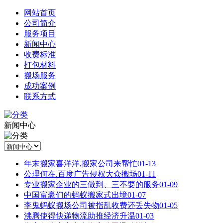
网站首页
公司简介
服务项目
新闻中心
收费标准
打包材料
搬场服务
成功案例
联系方式
新闻中心
年末搬家喜洋洋,搬家公司来帮忙
01-13
公理何在.百度广告侵权大众搬场
01-11
专业搬家企业的三做到、三不要的服务
01-09
中国富豪们的蚂蚁搬家式出境
01-07
李鬼蚂蚁搬场公司被指乱收费还丢失物
01-05
沸腾使得快递物流助推经济升温
01-03